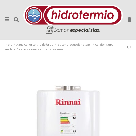
Inicio
Agua Caliente
Calefones
Super producción a gas
Calefón Super
Producción a Gas - RAR 210 Digital RINNAI