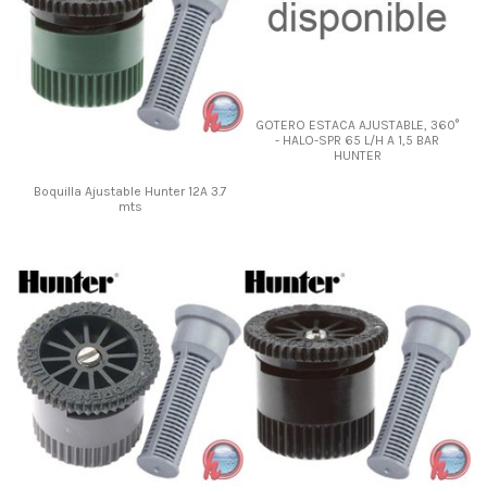
GOTERO ESTACA AJUSTABLE, 360°
- HALO-SPR 65 L/H A 1,5 BAR
HUNTER
Boquilla Ajustable Hunter 12A 3.7
mts