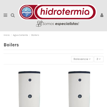
Inicio
Agua Caliente
Boilers
Boilers
Relevancia
3