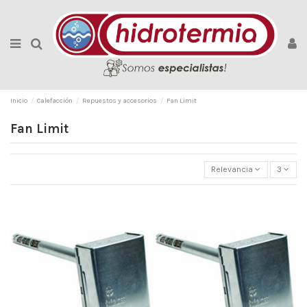
Inicio
Calefacción
Repuestos y accesorios
Fan Limit
Fan Limit
Relevancia
3