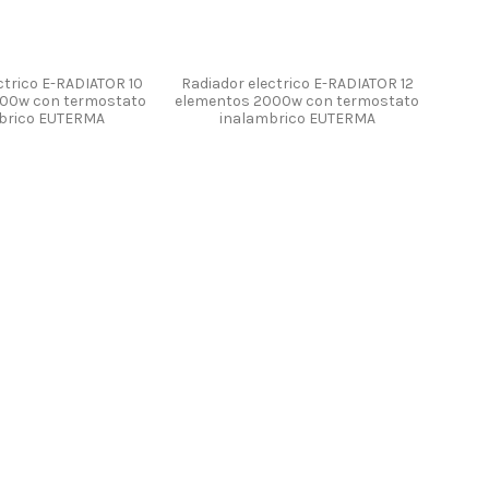
ctrico E-RADIATOR 10
Radiador electrico E-RADIATOR 12
500w con termostato
elementos 2000w con termostato
brico EUTERMA
inalambrico EUTERMA