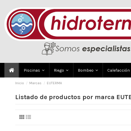
Piscinas
Riego
Bombeo
Calefacción
Inicio
Marcas
EUTERMA
Listado de productos por marca EU