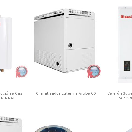
cción a Gas -
Climatizador Euterma Aruba 60
Calefón Supe
l RINNAI
RAR 330