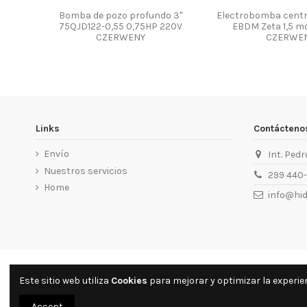
Bomba de pozo profundo 3"
Electrobomba centr
75QJD122-0,55 0,75HP 220V
EBDM Zeta 1,5 m
CZERWENY
CZERWE
Links
Contácteno
Envío
Int. Ped
Nuestros servicios
299 440
Home
info@hid
Este sitio web utiliza
Cookies
para mejorar y optimizar la experien
Accept