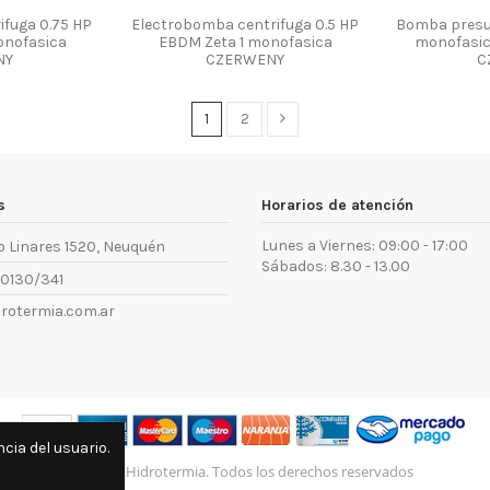
ifuga 0.75 HP
Electrobomba centrifuga 0.5 HP
Bomba presur
onofasica
EBDM Zeta 1 monofasica
monofasic
NY
CZERWENY
C
1
2
s
Horarios de atención
Lunes a Viernes: 09:00 - 17:00
ro Linares 1520, Neuquén
Sábados: 8.30 - 13.00
-0130/341
rotermia.com.ar
cia del usuario.
© 2024 Hidrotermia. Todos los derechos reservados