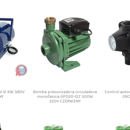
al 12 KW 380V
Bomba presurizadora circuladora
Control auto
NY
monofasica GPD20-12Z 300W
09C
220V CZERWENY