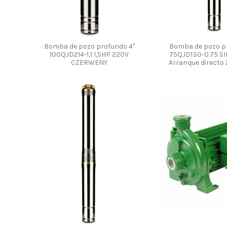
Bomba de pozo profundo 4"
Bomba de pozo p
100QJD214-1,1 1,5HP 220V
75QJD130-0.75 S
CZERWENY
Arranque directo 