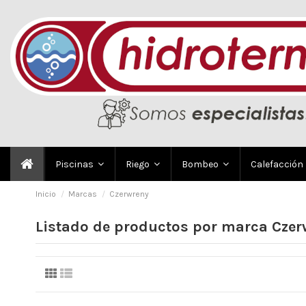
Piscinas
Riego
Bombeo
Calefacción
Inicio
Marcas
Czerwreny
Listado de productos por marca Czer