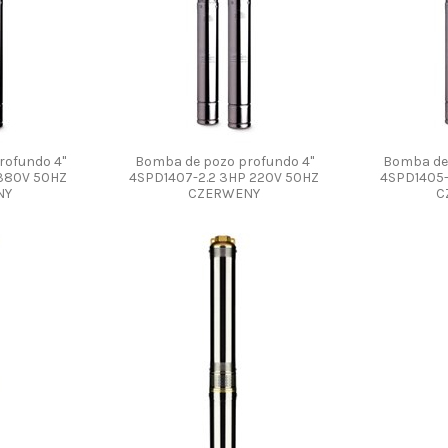
rofundo 4"
Bomba de pozo profundo 4"
Bomba de 
 380V 50HZ
4SPD1407-2.2 3HP 220V 50HZ
4SPD1405-
NY
CZERWENY
C