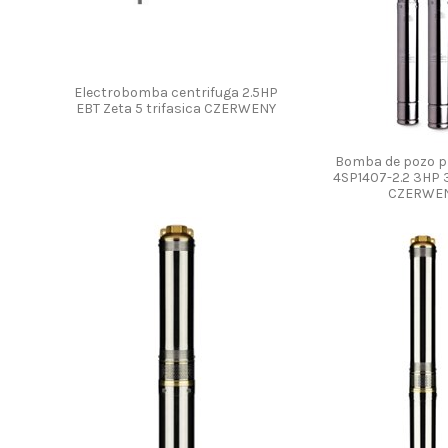
Electrobomba centrifuga 2.5HP
EBT Zeta 5 trifasica CZERWENY
Bomba de pozo p
4SP1407-2.2 3HP
CZERWE