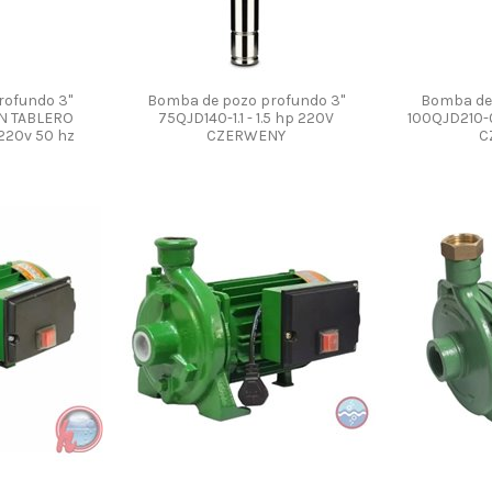
rofundo 3"
Bomba de pozo profundo 3"
Bomba de 
IN TABLERO
75QJD140-1.1 - 1.5 hp 220V
100QJD210-0
220v 50 hz
CZERWENY
C