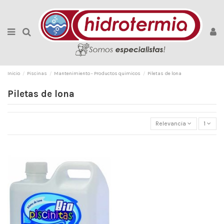
Inicio
Piscinas
Mantenimiento - Productos quimicos
Piletas de lona
Piletas de lona
Relevancia
1