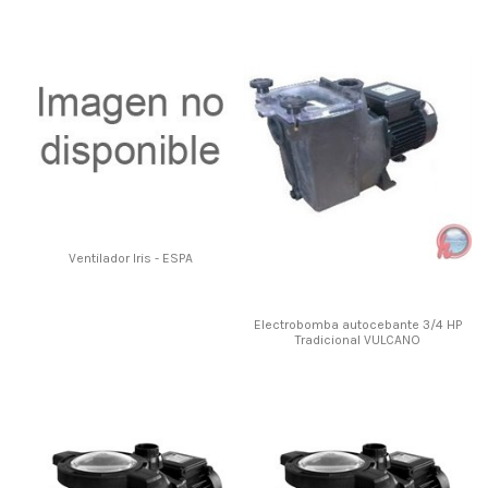
Ventilador Iris - ESPA
Electrobomba autocebante 3/4 HP
Tradicional VULCANO