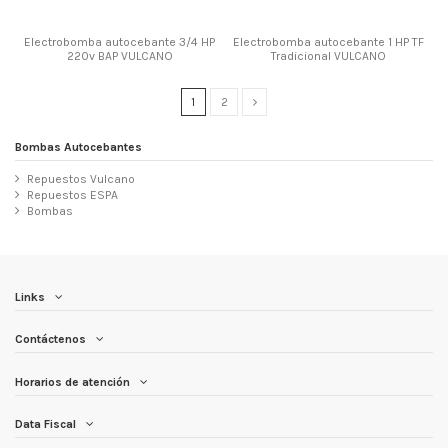
Electrobomba autocebante 3/4 HP
Electrobomba autocebante 1 HP TF
220v BAP VULCANO
Tradicional VULCANO
1
2
Bombas Autocebantes
Repuestos Vulcano
Repuestos ESPA
Bombas
Links
Contáctenos
Horarios de atención
Data Fiscal