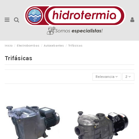
Inicio
Electrobombas
Autocebantes
Trifásicas
Trifásicas
Relevancia
2