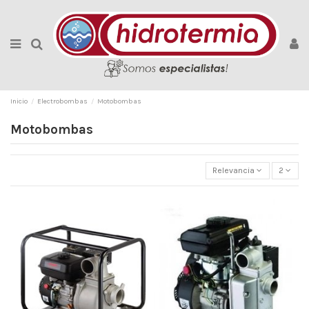
Inicio
Electrobombas
Motobombas
Motobombas
Relevancia
2