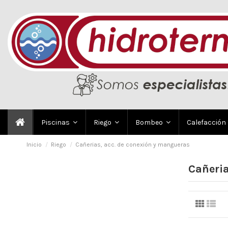
Piscinas
Riego
Bombeo
Calefacción
Inicio
Riego
Cañerias, acc. de conexión y mangueras
Cañeria