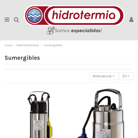
Inicio
Electrobombas
Sumergibles
Sumergibles
Relevancia
23