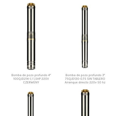
Bomba de pozo profundo 4"
Bomba de pozo profundo 3"
100QJD214-1,1 1,5HP 220V
75QJD130-0.75 SIN TABLERO
CZERWENY
Arranque directo 220v 50 hz