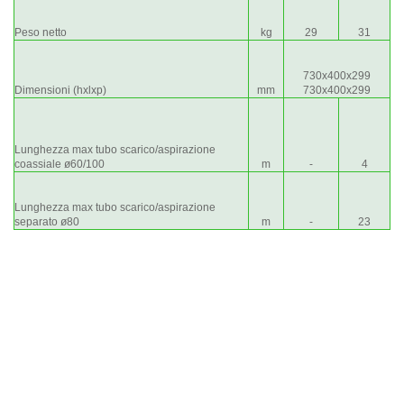
Peso netto
kg
29
31
730x400x299
Dimensioni (hxlxp)
mm
730x400x299
Lunghezza max tubo scarico/aspirazione
coassiale ø60/100
m
-
4
Lunghezza max tubo scarico/aspirazione
separato ø80
m
-
23