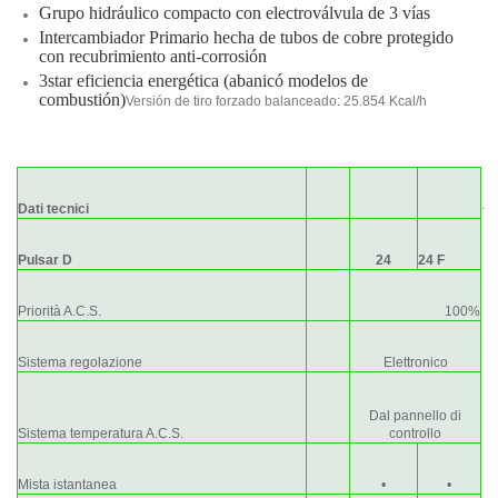
Grupo
hidráulico
compacto con
electroválvula
de 3 vías
Intercambiador
Primario
hecha de
tubos de cobre
protegido
con
recubrimiento anti
-corrosión
3star
eficiencia energética
(
abanicó
modelos
de
combustión
)
Versión de tiro forzado balanceado: 25.854 Kcal/h
.
Dati tecnici
Pulsar D
24
24 F
Priorità A.C.S.
100%
Sistema regolazione
Elettronico
Dal pannello di
Sistema temperatura A.C.S.
controllo
Mista istantanea
•
•