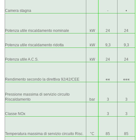
Camera stagna
-
•
Potenza utile riscaldamento nominale
kW
24
24
Potenza utile riscaldamento ridotta
kW
9,3
9,3
Potenza utile A.C.S.
kW
24
24
Rendimento secondo la direttiva 92/42/CEE
««
«««
Pressione massima di servizio circuito
Riscaldamento
bar
3
3
Classe NOx
3
3
Temperatura massima di servizio circuito Risc.
°C
85
85