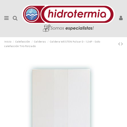
Inicio
Calefacción
Calderas
Caldera WESTEN Pulsar D - 1.24F - Solo
calefacción Tiro Forzado