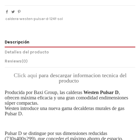
caldera-westen-pulsar-d-124f-sol
Descripción
Detalles del producto
Reviews
(0)
Click aqui
para descargar informacion tecnica del
producto
Producida por Baxi Group, las calderas
Westen Pulsar D
,
ofrecen máxima eficacia y una
gran comodidad en
dimensiones
súper compactas.
Westen
introduce
una nueva gama de
calderas murales
de gas
Pulsar
D.
Pulsar
D
se distingue
por sus dimensiones
reducidas
(
730x400x299), que
conceder
el
máximo
ahorro de espacio
,