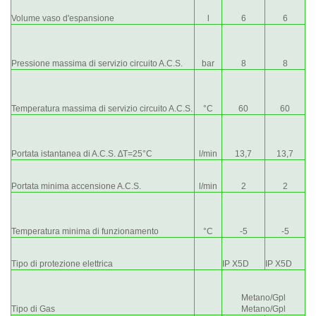
Volume vaso d'espansione
l
6
6
Pressione massima di servizio circuito A.C.S.
bar
8
8
Temperatura massima di servizio circuito A.C.S.
°C
60
60
Portata istantanea di A.C.S. ∆Τ=25°C
l/min
13,7
13,7
Portata minima accensione A.C.S.
l/min
2
2
Temperatura minima di funzionamento
°C
-5
-5
Tipo di protezione elettrica
IP X5D
IP X5D
Metano/Gpl
Tipo di Gas
Metano/Gpl